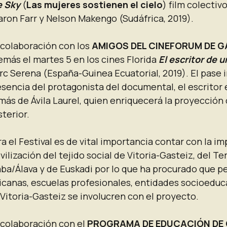
e Sky
(
Las mujeres sostienen el cielo
) film colectiv
aron Farr y Nelson Makengo (Sudáfrica, 2019).
 colaboración con los
AMIGOS DEL CINEFORUM DE G
emás el martes 5 en los cines Florida
El escritor de u
rc Serena (España-Guinea Ecuatorial, 2019). El pase 
esencia del protagonista del documental, el escrito
más de Ávila Laurel, quien enriquecerá la proyección
terior.
a el Festival es de vital importancia contar con la imp
ilización del tejido social de Vitoria-Gasteiz, del Ter
aba/Álava y de Euskadi por lo que ha procurado que p
ricanas, escuelas profesionales, entidades socioeduc
Vitoria-Gasteiz se involucren con el proyecto.
 colaboración con el
PROGRAMA DE EDUCACIÓN DE 