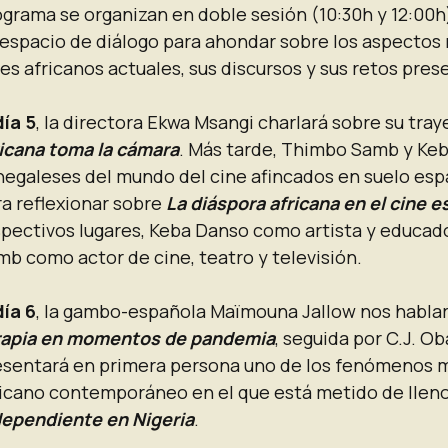
grama se organizan en doble sesión (10:30h y 12:00h)
 espacio de diálogo para ahondar sobre los aspectos 
es africanos actuales, sus discursos y sus retos pres
día 5
, la directora Ekwa Msangi charlará sobre su tra
ricana toma la cámara
. Más tarde, Thimbo Samb y Keb
negaleses del mundo del cine afincados en suelo espa
ra reflexionar sobre
La diáspora africana en el cine e
spectivos lugares, Keba Danso como artista y educad
mb como actor de cine, teatro y televisión.
día 6
, la gambo-española Maïmouna Jallow nos habla
rapia en momentos de pandemia
, seguida por C.J. Ob
esentará en primera persona uno de los fenómenos m
ricano contemporáneo en el que está metido de llen
dependiente en Nigeria
.