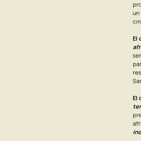
pro
un
cin
El 
af
se
pa
re
Sa
El 
te
pr
af
in