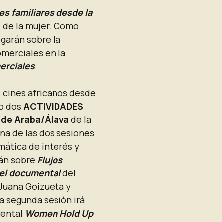
s familiares desde la
ol de la mujer. Como
ogarán sobre la
omerciales en la
merciales
.
s cines africanos desde
co dos
ACTIVIDADES
de Araba/Álava
de la
una de las dos sesiones
mática de interés y
arán sobre
Flujos
 el documental
del
7 Juana Goizueta y
ta segunda sesión irá
mental
Women Hold Up