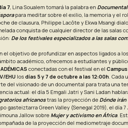
día 7
, Lina Soualem tomará la palabra en
Documentale
áspora
para meditar sobre el exilio, la memoria y el r
che de clausura, Philippe Lacôte y Ekwa Msangi dial
elada conquista de cualquier director de las salas c
sión:
De los festivales especializados a las salas co
 el objetivo de profundizar en aspectos ligados a lo
 ámbito académico, ofrecemos a estudiantes y públi
ADÉMICAS
conectadas con el festival en el
Campus 
V/EHU
los
días 5 y 7 de octubre a las 12:00h
. Cada 
rte del visionado de un documental para trata una te
encia actual: el día 5 Emgali Jatri y Sani Ladan habl
gratorios africanos
tras la proyección de
Dónde irán
po gasteiztarra Green Valley (Senegal 2019), el día 
ïmouna Jallow sobre
Mujer y activismo en África
. Es
ompañada de la proyección del mediometraje docu