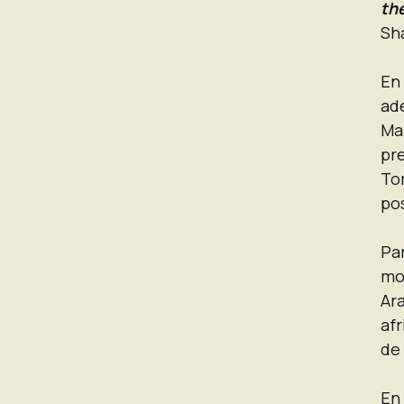
th
Sh
En
ad
Ma
pr
To
pos
Par
mov
Ar
af
de 
En