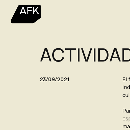
ACTIVIDA
23/09/2021
El 
ind
cul
Pa
es
mañ