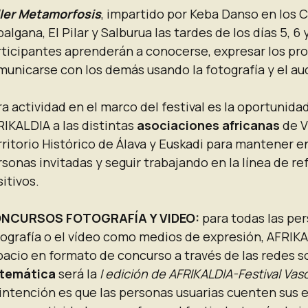
ller Metamorfosis
, impartido por Keba Danso en los 
algana, El Pilar y Salburua las tardes de los días 5, 6
rticipantes aprenderán a conocerse, expresar los pr
unicarse con los demás usando la fotografía y el aud
a actividad en el marco del festival es la oportunida
IKALDIA a las distintas
asociaciones africanas
de V
ritorio Histórico de Álava y Euskadi para mantener e
sonas invitadas y seguir trabajando en la línea de re
itivos.
NCURSOS FOTOGRAFÍA Y VIDEO:
para todas las per
tografía o el vídeo como medios de expresión, AFRIK
acio en formato de concurso a través de las redes so
temática
será la
I edición de AFRIKALDIA-Festival Vas
intención es que las personas usuarias cuenten sus e