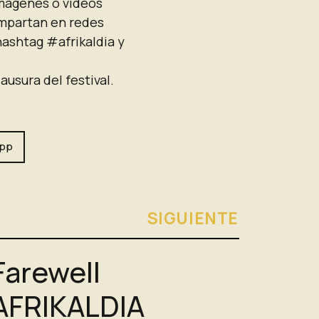
 imágenes o vídeos
ompartan en redes
hashtag #afrikaldia y
ausura del festival.
pp
SIGUIENTE
Farewell
AFRIKALDIA