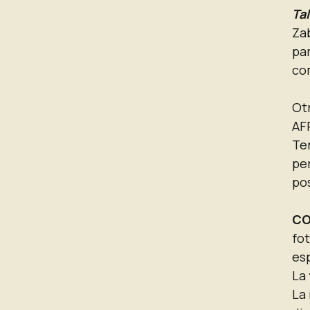
Ta
Zab
pa
com
Otr
AFR
Ter
per
pos
CO
fo
esp
La
La 