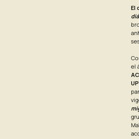
El 
di
bro
anh
se
Con
el
AC
UP
pa
vig
mi
gru
Ma
ac