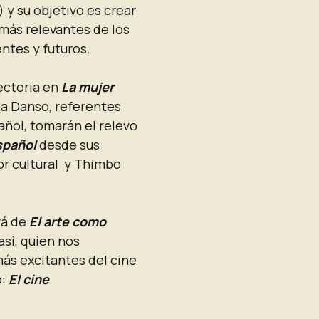
 y su objetivo es crear
más relevantes de los
entes y futuros.
yectoria en
La mujer
a Danso, referentes
ñol, tomarán el relevo
spañol
desde sus
or cultural y Thimbo
rá de
El arte como
asi, quien nos
ás excitantes del cine
o:
El cine