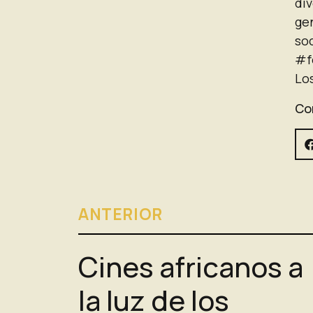
div
ge
soc
#f
Lo
Com
ANTERIOR
Cines africanos a
la luz de los