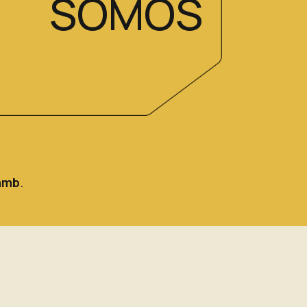
SOMOS
amb
.