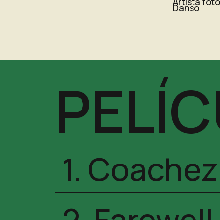
Artista fot
Danso
PELÍ
1. Coachez
2. Farewel