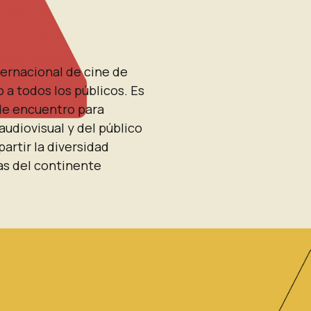
ternacional
de cine de
o a todos los públicos.
Es
de encuentro para
audiovisual y del público
rtir la diversidad
as
del continente