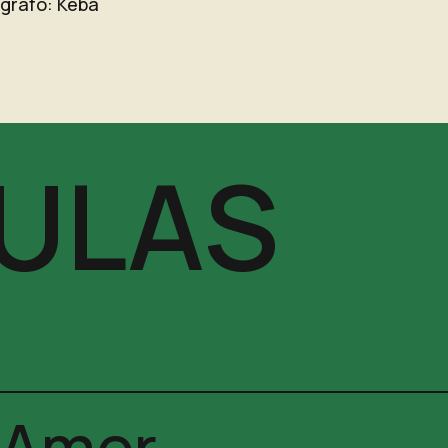
ógrafo: Keba
CULAS
l Amor