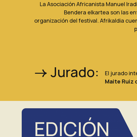
La Asociación Africanista Manuel Iradi
Bendera elkartea son las e
organización del festival. Afrikaldia cu
p
Jurado:
El jurado in
Maite Ruiz 
EDICIÓN